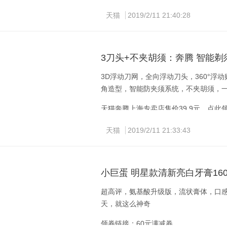
洒哇地咔 S1-1系列 全自动智能扫地
天猫
2019/2/11 21:40:28
线设计，带有600ml大水箱，干湿两用，
左右，一般可完成300㎡精细清洁任务
木地板还是瓷砖，都能应对自如。
3刀头+不夹胡须：奔腾 智能剃
3D浮动刀网，全向浮动刀头，360°
角造型，智能防夹须系统，不夹胡须，一
天猫奔腾上海专卖店售价39.9元，点此领
手机端复制整段标题，打开手机淘宝即
天猫
2019/2/11 21:33:43
￥wP0ibtiPszs￥
小巨蛋 明星款清新亮白牙膏160
超高评，氨基酸升级版，流状膏体，口
天，就这么神奇 
领券链接：60元满减券