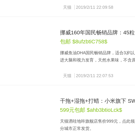
LoShi马油滋润面霜尿素版除了原本
天猫
2019/2/11 22:09:58
变性，增进角质层的水合作用，从而使
挪威160年国民畅销品牌：45粒x
包邮 $8ufzbtiC758$
挪威鱼油DHA国民畅销品牌，适合3岁以上儿童
进大脑和视力发育，天然水果味，不含蔗糖
优惠券，实付79元包邮，第2件75折，下单
天猫
2019/2/11 22:07:53
干拖+湿拖+打蜡：小米旗下 SW
599元包邮 $ahb3btioLck$
天猫洒哇地咔旗舰店售价999元，点此领
分城市正常发货。