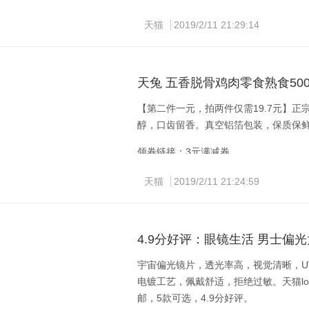
手机端复制整段标题，打开手机淘宝即可查看
天猫
2019/2/11 21:29:14
天兔 五香脱骨鸡肉零食熟食500
【第二件一元，拍两件仅需19.7元】
醇，口齿留香。真空铝箔包装，保质保鲜
领券链接：3元满减券
手机端复制整段标题，打开手机淘宝即可查看
天猫
2019/2/11 21:24:59
4.9分好评：眼镜生活 男士偏
宇宙偏光镜片，透光率高，视觉清晰，U
电镀工艺，佩戴舒适，拒绝过敏。天猫lo
邮，5款可选，4.9分好评。