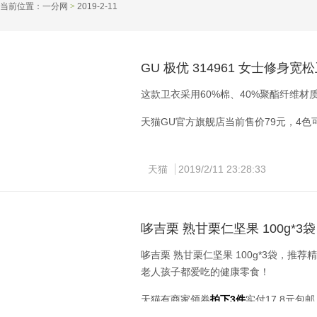
当前位置：
一分网
>
2019-2-11 
GU 极优 314961 女士修身宽
这款卫衣采用60%棉、40%聚酯纤维
天猫GU官方旗舰店当前售价79元，4
天猫
2019/2/11 23:28:33
哆吉栗 熟甘栗仁坚果 100g*3袋
哆吉栗 熟甘栗仁坚果 100g*3袋，
老人孩子都爱吃的健康零食！
天猫有商家领券
拍下3件
实付17.8元包邮