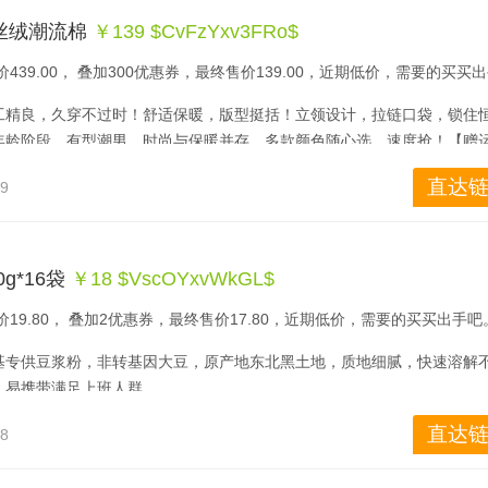
点直降至1899元包邮，入手低价，有需要的可关注。
丝绒潮流棉
￥139 $CvFzYxv3FRo$
439.00， 叠加300优惠券，最终售价139.00，近期低价，需要的买买
工精良，久穿不过时！舒适保暖，版型挺括！立领设计，拉链口袋，锁住
年龄阶段，有型潮男，时尚与保暖并存，多款颜色随心选，速度抢！【赠
直达链
59
g*16袋
￥18 $VscOYxvWkGL$
19.80， 叠加2优惠券，最终售价17.80，近期低价，需要的买买出手吧
基专供豆浆粉，非转基因大豆，原产地东北黑土地，质地细腻，快速溶解不
，易携带满足上班人群
直达链
38