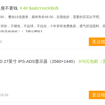
显瘦不要钱
￥48 $aalsYxvcKBo$
.00， 叠加15优惠券，最终售价48.00，近期低价，需要的买买出手吧。
高分评价，不褪色，不起球，不拉丝，十年穿坏免费换新，透气舒适面料、
勾勒高挑身材！！【赠运费险】
直达链
20
0QD 27英寸 IPS-ADS显示器（2560×1440）
979元包邮（
直达链
:18:56
bit原生面板，拥有178°的可视角度。