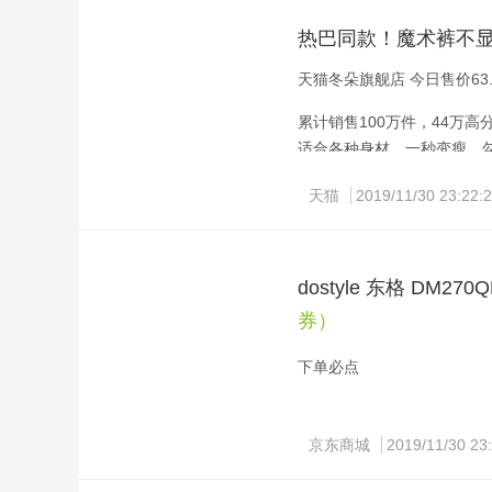
热巴同款！魔术裤不
天猫冬朵旗舰店 今日售价63
累计销售100万件，44万
适合各种身材、一秒变瘦、
天猫
2019/11/30 23:22:
dostyle 东格 DM27
券）
下单必点
20元券领取
京东商城
2019/11/30 23
ADS-IPS广视角显示屏，10