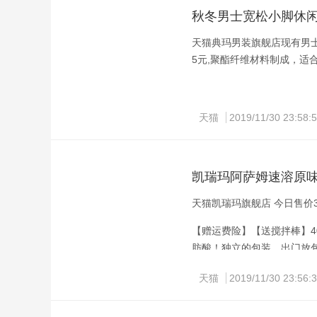
过渡冷媒。配有单独电源管
秋冬男士宽松小脚休
果。达到了国标一级能效认证，
湿，自动清洁功能。内置wi
天猫典玛男装旗舰店现有男士运
用户的夜间休息。
5元,聚酯纤维材料制成，适
京东现放出预告，1日0-1
天猫
2019/11/30 23:58:
下单必点
满999元减30元领取
凯瑞玛阿萨姆速溶原味
1匹变频壁挂，1级能效，4.
天猫凯瑞玛旗舰店 今日售价3
这款KFRd-35GW/(35
立提供的直流变频稀土压缩机
【赠运费险】【送搅拌棒】4
过渡冷媒。配有单独电源管
肪酸！独立的包装，出门放
果。达到了国标一级能效认证，
天猫
2019/11/30 23:56:
湿，自动清洁功能。内置wi
用户的夜间休息。