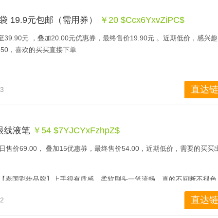
0QD是一款27英寸的显示器，主体采用了简约的设计风格，机身最薄的地方甚至
拥有了更大的可视范围。显示器背部为大面积的金属打造，保证质感的同时
3袋 19.9元包邮（需用券）
￥20 $Ccx6YxvZiPC$
架和底座设计让整机更为沉稳，而且还支持多角度的调节，满足不同消费
基础上，整个显示器的重量保持在了4.2kg这样一个水平上，可以说表
9.90元 ，叠加20.00元优惠券，最终售价19.90元 。近期低价，感兴
50，喜欢的买买直接下单 
用了一块27英寸ADS-IPS广视角显示屏，10bit原生面板，拥有178°的可视角
级别，显示屏还支持DC调光不闪以及滤蓝光调节。在色彩方面，dostyle DM2
，具有彩色增强的色彩引擎功能，100% sRGB色域的覆盖，最高可呈现10
直达链
13
style DM270QD在接口方面也有丰富的设置，HDMI、DVI、DP以及
娱乐需求。
用20元优惠券，实付979元包邮到手，有感兴趣的网友不妨关注下。
眼线液笔
￥54 $7YJCYxFzhpZ$
 今日售价69.00， 叠加15优惠券，最终售价54.00，近期低价，需要的买买
支【泰国彩妆品牌】上手很有质感，柔软刷头一笔流畅，真的不间断不褪色
染，轻松画出魅力双眼~
bit原生面板，拥有178°的可视角度。
直达链
02
0QD是一款27英寸的显示器，主体采用了简约的设计风格，机身最薄的地方甚至