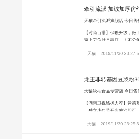
京东现放出预告，1日0-1
牵引流派 加绒加厚仿
天猫牵引流派旗舰店 今日售价
【时尚百搭】保暖升级，做
穿上它你就是靓仔！！不分
险】
天猫
2019/11/30 23:27:
龙王非转基因豆浆粉30
天猫秋桂食品专营店 今日售价
【湖南卫视钱枫力荐】肯德
，独立小包装开水冲泡即可
天猫
2019/11/30 23:25: