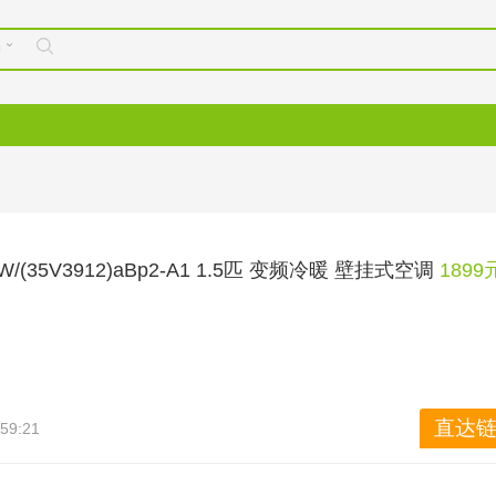
购
GW/(35V3912)aBp2-A1 1.5匹 变频冷暖 壁挂式空调
189
73高能效比，四重降噪低至16.5分贝。
直达链
:59:21
V3912)aBp2-A1壁挂式空调，属于维纳斯系列产品。整机采用全直流变频技术
，配有电子膨胀阀。外观采用了一体化机身设计，隐藏式LED屏显示。R4