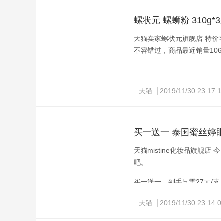
dostyle 东格DM27
9mm，窄边框的设计让其
螺状元 螺蛳粉 310g*
了散热的工作，全金属的支
际需求，在拥有上述功能性的
天猫卖家螺状元旗舰店 特价至3
不容错过，商品最近销量106
dostyle DM270QD采
2560×1440，达到了2K
具有DCR动态对比度调节技术
天猫
2019/11/30 23:17:
亿色彩，画面表现得更逼真。do
接口可以满足用户对于影音
京东当前售价999元，可使
买一送一 泰国蜜丝婷
天猫mistine化妆品旗舰店
下单必点
吧。
20元券领取
买一送一，到手只需27元/
快干，持久定型一整天不晕
ADS-IPS广视角显示屏，10
天猫
2019/11/30 23:14:
dostyle 东格DM27