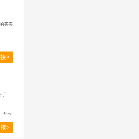
做到了
还分担
者的实
现不错。
趣的买买
度，分辨率
70QD
.73
接>
耳机输出
出手
，防水
接>
做到了