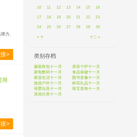
10
11
12
13
14
15
16
17
18
19
20
21
22
23
24
25
26
27
28
29
30
高弹力、
« 十
十二 »
接>
类别存档
服装鞋包十一月
美容个护十一月
家电数码十一月
食品保健十一月
家居生活十一月
图书音像十一月
需用
旅游户外十一月
鲜花礼品十一月
母婴玩具十一月
珠宝首饰十一月
其他分类十一月
接> 