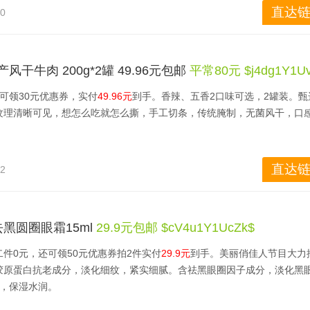
口。
直达链
50
干牛肉 200g*2罐 49.96元包邮
平常80元 $j4dg1Y1U
，可领30元优惠券，实付
49.96元
到手。香辣、五香2口味可选，2罐装。甄
纹理清晰可见，想怎么吃就怎么撕，手工切条，传统腌制，无菌风干，口
直达链
52
去黑圆圈眼霜15ml
29.9元包邮 $cV4u1Y1UcZk$
二件0元，还可领50元优惠券拍2件实付
29.9元
到手。美丽俏佳人节目大力
胶原蛋白抗老成分，淡化细纹，紧实细腻。含祛黑眼圈因子成分，淡化黑
子，保湿水润。