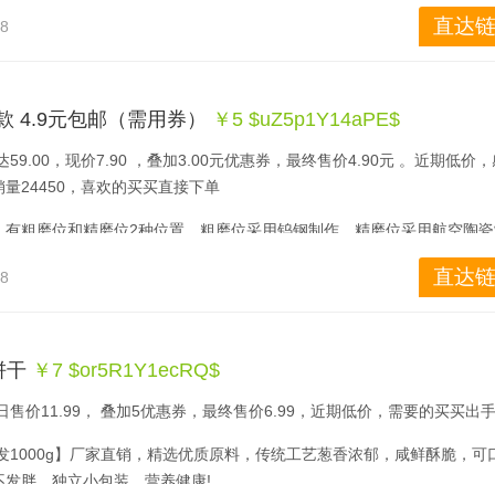
直达链
48
款 4.9元包邮（需用券）
￥5 $uZ5p1Y14aPE$
9.00，现价7.90 ，叠加3.00元优惠券，最终售价4.90元 。近期低价
24450，喜欢的买买直接下单 
，有粗磨位和精磨位2种位置，粗磨位采用钨钢制作，精磨位采用航空陶瓷
钝刀打磨锋利。
直达链
38
饼干
￥7 $or5R1Y1ecRQ$
售价11.99， 叠加5优惠券，最终售价6.99，近期低价，需要的买买出
，实发1000g】厂家直销，精选优质原料，传统工艺葱香浓郁，咸鲜酥脆，可
不发胖，独立小包装，营养健康!