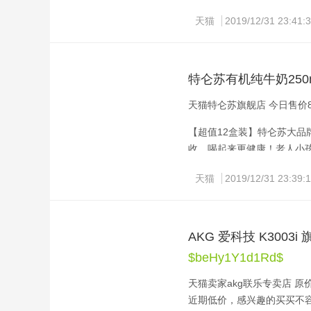
天猫
2019/12/31 23:41:
特仑苏有机纯牛奶250m
天猫特仑苏旗舰店 今日售价8
【超值12盒装】特仑苏大
收，喝起来更健康！老人小
天猫
2019/12/31 23:39:
AKG 爱科技 K3003
$beHy1Y1d1Rd$
天猫卖家akg联乐专卖店 原价高达
近期低价，感兴趣的买买不容