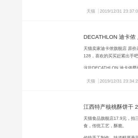
来自音乐之乡奥地利的AKG，
天猫
2019/12/31 23:37:
称为“奥地利的咏叹”，觑视
下功夫，双动铁单元+动圈
声音通道，并且可以通过滤
DECATHLON 迪卡侬
动圈单元与动铁单元进行独立
天猫卖家迪卡侬旗舰店 原价高
由于AKG的方案是大的声
128，喜欢的买买赶紧出手吧
要求极高，所以手工打造的机
104dB/mW，阻抗8Ω。
这款DECATHLON 迪卡
适、弹性面料、穿脱方便、
天猫
2019/12/31 23:34:
江西特产核桃酥饼干 2
天猫食品旗舰店17.9元，
食，传统工艺，酥脆。
传统手工制作，味道醇厚香