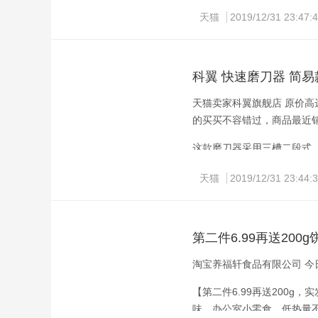
天猫
2019/12/31 23:47:
科翼 快速磨刀器 简易
天猫卖家科翼旗舰店 原价高达5
的买买不容错过，商品最近销量
这款磨刀器采用三槽二段式
只需请划几下就可以轻松将
天猫
2019/12/31 23:44:
第二件6.99再送200g
淘宝养福轩食品有限公司 今日
【第二件6.99再送200g
味，办公室小零食，低热量