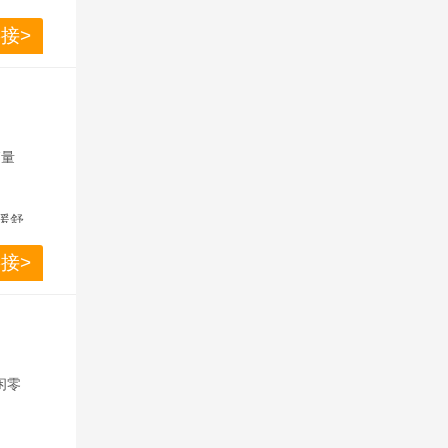
耳塞，被
接>
元和调音
用独立
，即对
销量
工精度
暖舒
接>
闲零
！