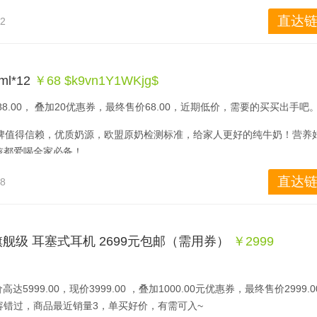
直达链
32
l*12
￥68 $k9vn1Y1WKjg$
8.00， 叠加20优惠券，最终售价68.00，近期低价，需要的买买出手吧
品牌值得信赖，优质奶源，欧盟原奶检测标准，给家人更好的纯牛奶！营养
孩都爱喝全家必备！
直达链
18
i 旗舰级 耳塞式耳机 2699元包邮（需用券）
￥2999 
5999.00，现价3999.00 ，叠加1000.00元优惠券，最终售价2999.0
错过，商品最近销量3，单买好价，有需可入~ 