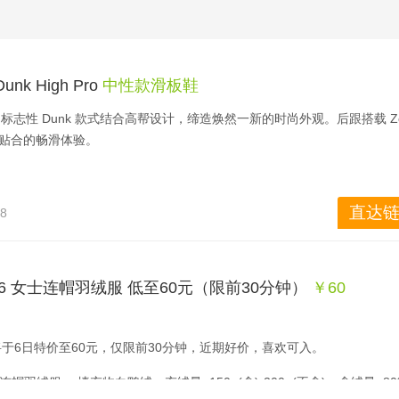
unk High Pro
中性款滑板鞋
 Pro 采用标志性 Dunk 款式结合高帮设计，缔造焕然一新的时尚外观。后跟搭载 Zo
适贴合的畅滑体验。
直达链
08
8786 女士连帽羽绒服 低至60元（限前30分钟）
￥60 
将于6日特价至60元，仅限前30分钟，近期好价，喜欢可入。
女士连帽羽绒服 ，填充物白鸭绒，充绒量: 150g(含)-200g(不含)，含绒量: 8