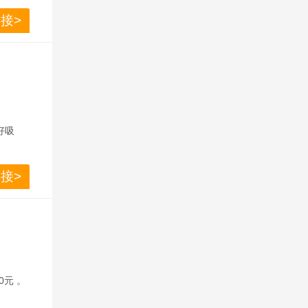
接>
。
好吸
接>
0元 。