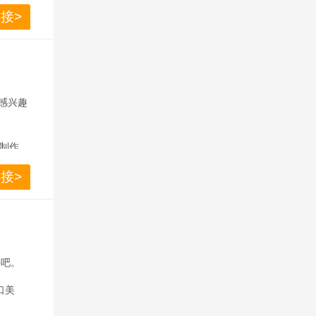
接>
，感兴趣
制作，
接>
手吧。
口美