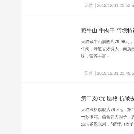
帽样式，宽松版型，罗纹收
天猫
2019/12/31 23:52:
藏牛山 牛肉干 阿坝特产风
天猫藏牛山旗舰店79.96元
牛肉，味道香浓诱人，肉质
味，营养丰富~
天猫
2019/12/31 23:49:
第二支0元 医格 抗皱
天猫医格旗舰店79.9元，第
一款眼霜。蕴含弹力因子，
滋润紧致眼周，5倍弹力因
领券链接点此