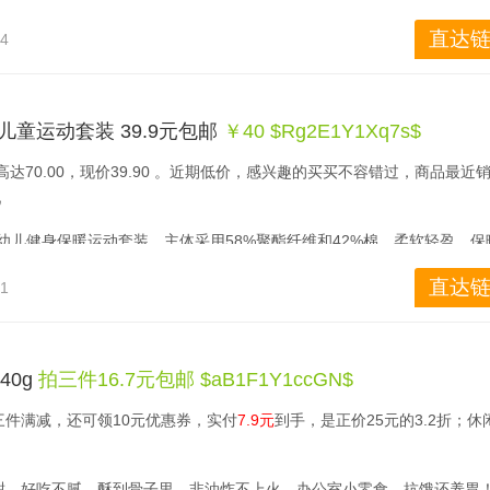
出品了K420到K701等叫好又叫座的耳机产品，K3003是AKG的旗舰级
直达链
04
着单元和调音的圣杯。作为万元级壕品，K3003i的看家本领自然就是在单
构成了混合三单元的逆天存在。在调音方面，也有着天马行空的想象力，采
网盘，起到调控声音通道摩阻的作用，从而影响声波在声音通道传输特性
 儿童运动套装 39.9元包邮
￥40 $Rg2E1Y1Xq7s$
调音。K3003i标配的三个不同调音风格的滤网盘分别对应高中低频。
达70.00，现价39.90 。近期低价，感兴趣的买买不容错过，商品最近
音导管套小的声音导管，在开口调音，这样可以把体积做到超小，但是对做
 
身细致尤甚。参数方面天赋异禀：频响范围为10Hz~30kHz，灵敏度
侬婴幼儿健身保暖运动套装，主体采用58%聚酯纤维和42%棉，柔软轻盈、保
耐洗涤、运动自如，适用于儿童体能运动、体育课、日常休闲。
直达链
21
40g
拍三件16.7元包邮 $aB1F1Y1ccGN$
拍三件满减，还可领10元优惠券，实付
7.9元
到手，是正价25元的3.2折；休
甜，好吃不腻，酥到骨子里，非油炸不上火，办公室小零食，抗饿还养胃