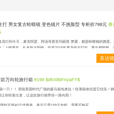
主打 男女复古蛤蟆镜 变色镜片 不挑脸型 专柜价798元
券
$
直流行到今天，麦克阿瑟、阿汤哥甚至玛丽莲·梦露，都是蛤蟆镜的拥趸。
「上镜青年」礼盒版太阳镜，也是2018年暴龙的主打款，男女都能戴，
买就行。
直达链
元，限时可领10元优惠券，实付588元包邮，同款专柜价798元，近期好价
新款万向轮旅行箱
¥199 $dhX8bFnzaFY$
宝，即可查看并下单！
福袋一只！！ 登陆美国时代广场的森马箱包来拉！轻薄箱体但是它结实！
囊让你轻装出发，让这款旅行箱带你一路向阳！
此限时可领40元优惠券，券后只需199元包邮，需要可购买。