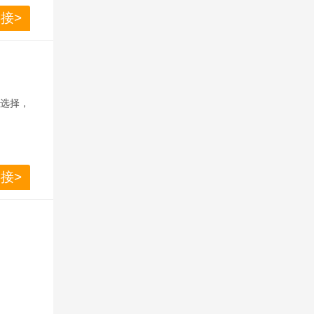
接>
心选择，
接>