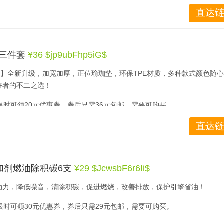
直达链
机淘宝即可查看并下单！￥jDm8bFhHQED￥
垫三件套
¥36 $jp9ubFhp5iG$
险】全新升级，加宽加厚，正位瑜珈垫，环保TPE材质，多种款式颜色随
好者的不二之选！
限时可领20元优惠券，券后只需36元包邮，需要可购买。
直达链
机淘宝即可查看并下单！￥jp9ubFhp5iG￥
加剂燃油除积碳6支
¥29 $JcwsbF6r6Ii$
动力，降低噪音，清除积碳，促进燃烧，改善排放，保护引擎省油！
限时可领30元优惠券，券后只需29元包邮，需要可购买。