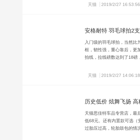
天猫
2019/2/27 16:53:56
手机端复制标题淘口令，打开手
安格耐特 羽毛球拍2支
入门级的羽毛球拍，当然比
框，韧性强，重心靠后，更
拍线，拉线磅数达到了18
天猫报价28元包邮，点此领
天猫
2019/2/27 14:06:18
好适合运动，可购买性更好
手机端复制标题淘口令，打开手
历史低价 炫舞飞扬 
天猫思佳特车品专营店，最后
低68元。还有内置款可选
过胎压过高，轮胎鼓包的情