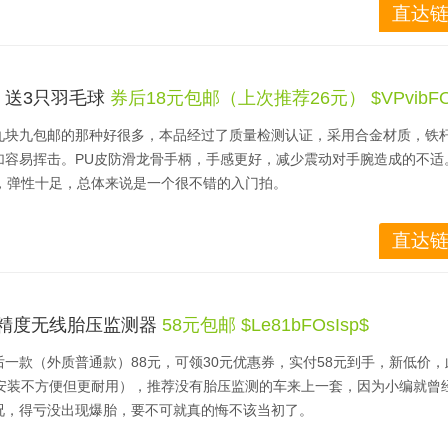
直达链
机淘宝即可查看并下单！￥I6rVbFNzfLd￥
 送3只羽毛球
券后18元包邮（上次推荐26元） $VPvibFOt
九块九包邮的那种好很多，本品经过了质量检测认证，采用合金材质，铁
加容易挥击。PU皮防滑龙骨手柄，手感更好，减少震动对手腕造成的不适
磅，弹性十足，总体来说是一个很不错的入门拍。
取10元优惠券，实付18元包邮。我们上次推荐价格为26元，而且是冬天
直达链
。
机淘宝即可查看并下单！￥VPvibFOt6iu￥
高精度无线胎压监测器
58元包邮 $Le81bFOsIsp$
一款（外质普通款）88元，可领30元优惠券，实付58元到手，新低价，
（安装不方便但更耐用），推荐没有胎压监测的车来上一套，因为小编就曾
况，得亏没出现爆胎，要不可就真的悔不该当初了。