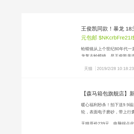
王俊凯同款！暴龙 18
元包邮 $NKcrbFre21I
蛤蟆镜从上个世纪80年代一
龙复古蛤蟆镜，是王俊凯亲选
型，选择好喜欢的颜色直接
天猫
2019/2/28 10:18:23
天猫旗舰店活动价降至598
要的可入手。
【森马箱包旗舰店】
复制整段标题，打开手机淘
暖心福利秒杀！拍下送9.9
$NKcrbFre21I$
轮，表面电子磨砂，带上行
天猫原价239元，电脑端点