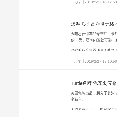
天猫
2019/2/27 18:17:58
手机端复制标题淘口令，打开手
炫舞飞扬 高精度无线
天猫
思佳特车品专营店，最后
低68元。还有内置款可选
这款胎压监测器使用无线监
慢漏气、快漏气、胎压高、胎
天猫
2019/2/27 17:10:58
太阳能充电板。
手机端复制标题淘口令，打开手
Turtle龟牌 汽车
美国龟牌出品，新分子超浓
变新车。
天猫原价58.5元，电脑端点