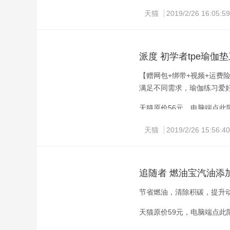
天猫
2019/2/26 16:05:59
手机端复制标题淘口令，打开手
派度 初学者tpe瑜伽
【赠网包+绑带+视频+运费
满足不同需求，瑜伽练习爱
天猫原价56元，电脑端点此
天猫
2019/2/26 15:56:40
手机端复制标题淘口令，打开手
追随者 燃油宝汽油添
节省燃油，清除积碳，提升
天猫原价59元，电脑端点此