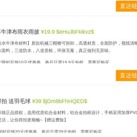
测，只需花几分钟将传感器拧到轮胎上即可，非常方便，可准确监测胎压
直达链
胎温高均有报警，适用于世面上各类车型，传感器的电池寿命为
3-5
年，检
机淘宝即可查看并下单！￥Le81bFOsIsp￥
车牛津布雨衣雨披
¥19.9 $eHuJbFkikvz$
防水牛津布材料】新款机械三帽檐可拆卸，高透材质，全面防护，视线清
水面料，三道防水，八道质检，环保无毒，真正做到无异味。
此限时可领10元优惠券，券后只需19.9元包邮，需要可购买。
直达链
机淘宝即可查看并下单！￥eHuJbFkikvz￥
毛球拍 送羽毛球
¥39 $jDm8bFhHQED$
蒂猫正品授权，选用优质铝合金材料，铝合金拍框设计，手柄采用加厚PV
灵活，让你挥拍更顺畅~【赠运费险】
限时可领20元优惠券，券后只需39元包邮，需要可购买。