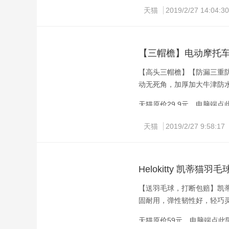
这款胎压监测器使用无线监
天猫
2019/2/27 14:04:30
慢漏气、快漏气、胎压高、
太阳能充电板。
手机端复制标题淘口令，打开手
【三帽檐】电动摩托
【高头三帽檐】【防漏三重
动无死角，加厚加大牛津防
天猫原价29.9元，电脑端点
天猫
2019/2/27 9:58:17
手机端复制标题淘口令，打开手
Helokitty 凯蒂猫羽
【送羽毛球，打断包赔】凯
固耐用，弹性韧性好，轻巧
天猫原价59元，电脑端点此