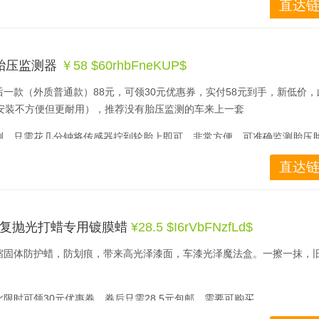
直达链
机淘宝即可查看并下单！￥dhX8bFnzaFY￥
胎压监测器
￥58 $60rhbFneKUP$
一款（外质普通款）88元，可领30元优惠券，实付58元到手，新低价，
（安装不方便但更耐用），推荐没有胎压监测的车来上一套
测，只需花几分钟将传感器拧到轮胎上即可，非常方便，可准确监测胎压
温高均有报警，适用于世面上各类车型，传感器的电池寿命为3-5年，检
直达链
机淘宝即可查看并下单！￥60rhbFneKUP￥
划痕修复抛光打蜡专用镀膜蜡
¥28.5 $I6rVbFNzfLd$
缩固体防护蜡，防划痕，带来高光泽漆面，车漆光泽魔法盒。一擦一抹，
此限时可领30元优惠券，券后只需28.5元包邮，需要可购买。