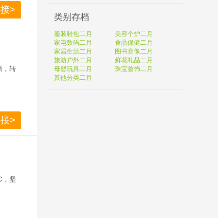
胎温，
接>
测器有
类别存档
服装鞋包二月
美容个护二月
家电数码二月
食品保健二月
家居生活二月
图书音像二月
旅游户外二月
鲜花礼品二月
晰，转
母婴玩具二月
珠宝首饰二月
其他分类二月
接>
C，坚