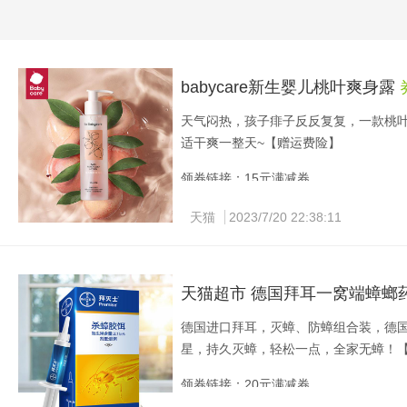
babycare新生婴儿桃叶爽身露
天气闷热，孩子痱子反反复复，一款桃
适干爽一整天~【赠运费险】
领券链接：15元满减券
天猫
2023/7/20 22:38:11
天猫超市 德国拜耳一窝端蟑螂
德国进口拜耳，灭蟑、防蟑组合装，德
星，持久灭蟑，轻松一点，全家无蟑！
领券链接：20元满减券