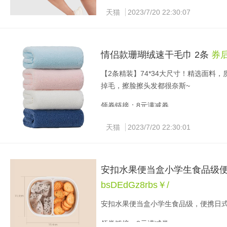
天猫
2023/7/20 22:30:07
情侣款珊瑚绒速干毛巾 2条
券后
【2条精装】74*34大尺寸！精选面
掉毛，擦脸擦头发都很奈斯~
领券链接：8元满减券
天猫
2023/7/20 22:30:01
安扣水果便当盒小学生食品级
bsDEdGz8rbs￥/
安扣水果便当盒小学生食品级，便携日
领券链接：8元满减券