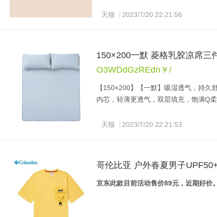
天猫
2023/7/20 22:21:56
150×200一默 菱格乳胶凉席三
O3WDdGzREdn￥/
【150×200】【一默】吸湿透气，持
内芯，轻薄更透气，双层填充，饱满Q柔
领券链接：260元满减券
天猫
2023/7/20 22:21:53
哥伦比亚 户外春夏男子UPF50
京东此款目前活动售价89元，近期好价