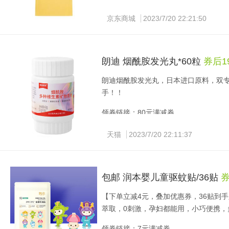
京东商城
2023/7/20 22:21:50
朗迪 烟酰胺发光丸*60粒
券后19
朗迪烟酰胺发光丸，日本进口原料，双专
手！！
领券链接：80元满减券
天猫
2023/7/20 22:11:37
包邮 润本婴儿童驱蚊贴/36贴
券
【下单立减4元，叠加优惠券，36贴到手
萃取，0刺激，孕妇都能用，小巧便携，
领券链接：7元满减券