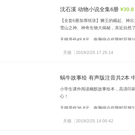
$gO7JbFdjlvD$
沈石溪 动物小说全集6册
¥39.
【全套6册加厚纸张】狮王的崛起、神
雪山之神。神奇生物大揭秘，亲近自然
天猫原价49.8元，电脑端点此限时可领
天猫
2019/2/25 17:25:14
手机端复制标题淘口令，打开手机淘宝即可查
蜗牛故事绘 有声版注音共2本 
小学生课外阅读幽默故事绘本，高清印
心！
天猫原价36.8元，电脑端点此限时可领
天猫
2019/2/25 14:00:42
手机端复制标题淘口令，打开手机淘宝即可查