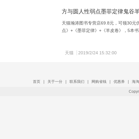
方与圆人性弱点墨菲定律鬼谷羊
天猫瀚涛图书专营店69.8元，可领30
点》+《墨菲定律》+《羊皮卷》，5本
正版全5本，励志经典，为人处世的谋
参透成功之路，不可不学的精粹。
天猫
2019/2/24 15:32:00
$I4lhbuxAaSj$
首页
|
关于一分
|
联系我们
|
网购省钱
|
优惠券
|
海
Copy