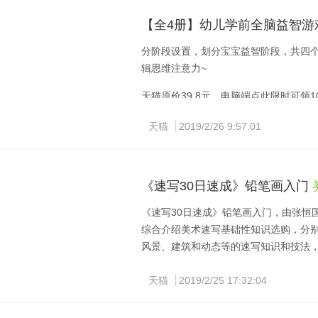
【全4册】幼儿学前全脑益智游
分阶段设置，划分宝宝益智阶段，共四个
辑思维注意力~
天猫原价39.8元，电脑端点此限时可领
天猫
2019/2/26 9:57:01
手机端复制标题淘口令，打开手机淘宝即可查
《速写30日速成》铅笔画入门
《速写30日速成》铅笔画入门，由张恒
综合介绍美术速写基础性知识选购，分
风景、建筑和动态等的速写知识和技法
天猫旗舰店活动价19.8元，限时可领1
天猫
2019/2/25 17:32:04
复制整段标题，打开手机淘宝，即可查