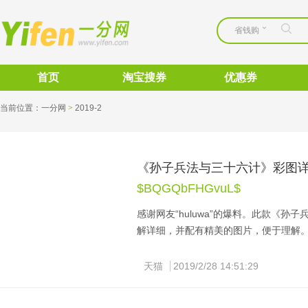
省钱购
首页
淘宝搜券
优惠券
当前位置：
一分网
>
2019-2 
《孙子兵法与三十六计》彩图详
$BQGQbFHGvuL$
感谢网友“huluwa”的爆料。此款《
解详细，并配有精美的图片，便于理解
有“武学之圣典，兵家之绝唱”之美称。
兵法谋略学的双壁，非常适合学生或成
天猫
2019/2/28 14:51:29
天猫售价54.8元，点此领取30元优惠券，