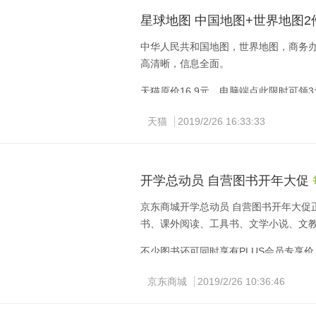
星球地图 中国地图+世界地图2
中华人民共和国地图，世界地图，商务
高清晰，信息全面。
天猫原价16.9元，电脑端点此限时可领
天猫
2019/2/26 16:33:33
手机端复制标题淘口令，打开手机淘宝即可查
开学总动员 自营图书开年大促 
京东商城开学总动员 自营图书开年大促正
书、课外阅读、工具书、文学小说、文
不少图书还可同时享有PLUS会员专享
京东商城
2019/2/26 10:36:46