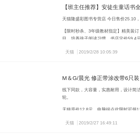
手机端复制标题淘口令，打开手机淘宝即可
【班主任推荐】安徒生童话书全
天猫隆盛彩图书专营店 今日售价25.10
【限时秒杀、3年级教材指定】精美装
目，培养孩子阅读习惯。书店定价59.4
手机端复制标题淘口令，打开手机淘宝即可查
天猫
2019/2/28 10:05:39
M＆G/晨光 修正带涂改带6只装
线下同款，大容量，实惠耐用，设计简
轮。
天猫原价12.8元，电脑端点此限时可领
天猫
2019/2/27 16:49:11
手机端复制标题淘口令，打开手机淘宝即可查