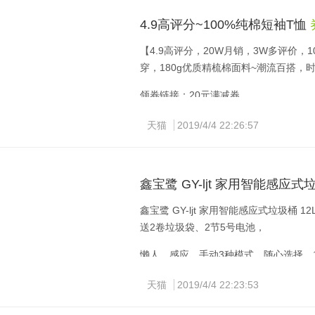
镜片选用的都是法国依视路的，在功能
4.9高评分~100%纯棉短袖T恤
高清非偏光镜片，可以遮挡阳光和紫外
【4.9高评分，20W月销，3W多评价
日常可用场景比较多。
穿，180g优质精梳棉面料~潮流百搭，
偏光镜片，拥有
UV400
的防护标准，镜
领券链接：20元满减券
眩光，减少视觉疲劳度，适合开车时佩
眼镜行业中，老大是意大利眼镜制造商陆逊
天猫
2019/4/4 22:26:57
几乎都出Luxottica之手，包括香奈儿
做镜片，暴龙就是依视路旗下的，至于
鑫宝鹭 GY-ljt 家用智能感应式垃
鑫宝鹭 GY-ljt 家用智能感应式垃圾桶 
送2卷垃圾袋、2节5号电池，
懒人、感应、手动3种模式，随心选择，
这款 鑫宝鹭 GY-ljt 家用智能感应式
天猫
2019/4/4 22:23:53
合，带定格按键开关，持续使用时只需