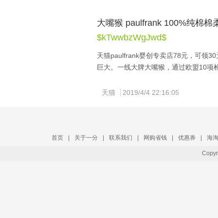
大嘴猴 paulfrank 100%纯
$kTwwbzWgJwd$
天猫paulfrank婴创专卖店78元，可领
巨大。一线大牌大嘴猴，通过欧盟10项
用，吸水性强，拉伸不变形，亲肤不掉
天猫
2019/4/4 22:16:05
首页
|
关于一分
|
联系我们
|
网购省钱
|
优惠券
|
海
Copy