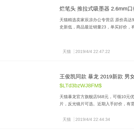
烂笔头 推拉式吸墨器 2.6mm口
天猫精选卖家辰凉办公专营店 原价高达9.
史新低，商品最近销量23，单买好价，
天猫
2019/4/4 22:47:22
王俊凯同款 暴龙 2019新款 
$LTd3bzWJ8FM$
天猫暴龙官方旗舰店568元，可领10元
片，反光镜片可选。近期入手好价，有
这款BL7077&BL7078太阳镜是2
天猫
2019/4/4 22:44:34
的颜色。经典复古蛤蟆镜造型，这是暴
很强，适合方形、长形、菱形、椭圆形、