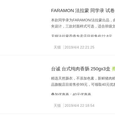
FARAMON 法拉蒙 同学录 试卷
本款同学录为FARAMON/法拉蒙出品
夹设计，三款封面样式可选，适合班级
天猫法拉蒙乔森专卖店目前售价22.8元，
天猫
2019/4/4 22:21:25
点此领券： 10.00元满减券
台诚 台式纯肉香肠 250gx3盒 
券
精选天然肠衣，不添加色素，新鲜猪肉
品旗舰店目前售价99元，可领取40元优
叠加优惠券：40元优惠券
叠加优惠券：40元优惠券
天猫
2019/4/4 22:18:54