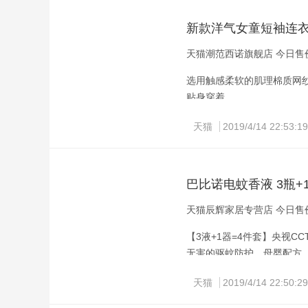
新款洋气女童短袖连
天猫潮范西诺旗舰店 今日售价
选用触感柔软的肌理棉质网
贴身穿着。
天猫
2019/4/14 22:53:19
巴比诺电蚊香液 3瓶+
天猫辰辉家居专营店 今日售价
【3液+1器=4件套】央视
无害的驱蚊防护，母婴配方
天猫
2019/4/14 22:50:29