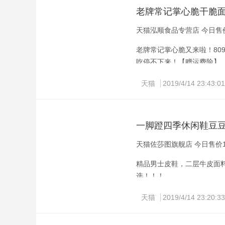
老牌常记掌心脆干脆面
天猫泓顺食品专营店 今日售价
老牌常记掌心脆又来啦！80
吃停不下来！【赠运费险】
天猫
2019/4/14 23:43:01
一脚蹬四季休闲鞋豆
天猫佐莎图旗舰店 今日售价1
精品男士皮鞋，二层牛皮面
选！！！
天猫
2019/4/14 23:20:33