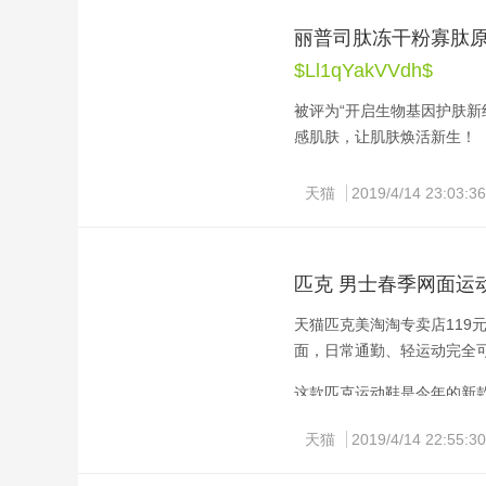
丽普司肽冻干粉寡肽
$Ll1qYakVVdh$
被评为“开启生物基因护肤
感肌肤，让肌肤焕活新生！ 
领券链接：10元满减券
天猫
2019/4/14 23:03:36
匹克 男士春季网面运
天猫匹克美淘淘专卖店119
面，日常通勤、轻运动完全
这款匹克运动鞋是今年的新
帮面设计，弹力透气，自然
天猫
2019/4/14 22:55:30
定性，又简约时尚。