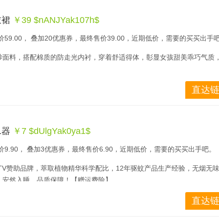
衣裙
￥39 $nANJYak107h$
59.00， 叠加20优惠券，最终售价39.00，近期低价，需要的买买出手
纱面料，搭配棉质的防走光内衬，穿着舒适得体，彰显女孩甜美乖巧气质
直达链
1器
￥7 $dUlgYak0ya1$
9.90， 叠加3优惠券，最终售价6.90，近期低价，需要的买买出手吧。
CCTV赞助品牌，萃取植物精华科学配比，12年驱蚊产品生产经验，无烟无
，安然入睡，品质保障！【赠运费险】
直达链