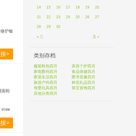
14
15
16
17
18
19
20
21
22
23
24
25
26
27
28
29
30
，修护敏
« 三
五 »
接>
类别存档
服装鞋包四月
美容个护四月
家电数码四月
食品保健四月
家居生活四月
图书音像四月
旅游户外四月
鲜花礼品四月
母婴玩具四月
珠宝首饰四月
网面鞋
其他分类四月
，织物
升了稳
接>