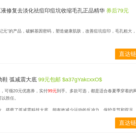
原液修复去淡化祛痘印痘坑收缩毛孔正品精华
券后79元 
新纪元”的产品，破解基因密码，塑造健康肌肤，改善痘坑痘印，毛孔粗大
直达链
动鞋 弧减震大底
99元包邮 $a37gYakcxxO$
元，可领20元优惠券，实付
99元
到手。多款可选，都是适合春夏季穿着的
可以胜任。
款，搭载了弧减震科技大底，能有效减少运动的反冲力，保护关节和双足
贴合，整鞋轻便柔软，有效提升舒适灵活性，后跟合成革加固设计，既提
直达链