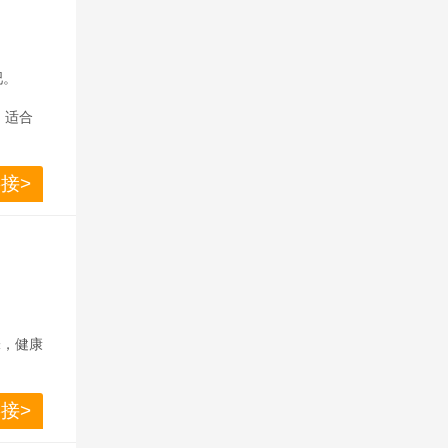
吧。
，适合
接>
味，健康
接>