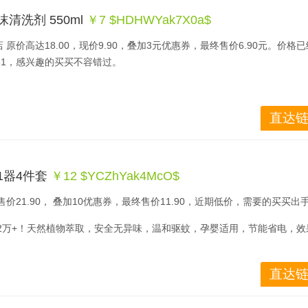
沫清洗剂 550ml
￥7 $HDHWYak7X0a$
原价高达18.00，现价9.90，叠加3元优惠券，最终售价6.90元。价格
61，感兴趣的买买不容错过。
直达链
1器4件套
￥12 $YCZhYak4McO$
价21.90， 叠加10优惠券，最终售价11.90，近期低价，需要的买买出
52万+！天然植物萃取，安全无异味，温和驱蚊，孕婴适用，节能省电，效
！
直达链