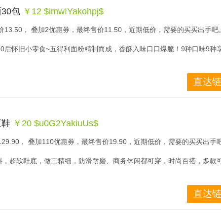
30包
￥12 $imwIYakohpj$
13.50， 叠加2优惠券，最终售价11.50，近期低价，需要的买买出手吧
90后怀旧小零食~五得利面粉精制而成，香酥入味口口爆脆！9种口味9种
直达链
豆鞋
￥20 $u0G2YakiuUs$
29.90， 叠加110优惠券，最终售价19.90，近期低价，需要的买买出手
料，超软鞋底，做工精细，防滑耐磨、商务休闲都可穿，时尚百搭，多款
直达链