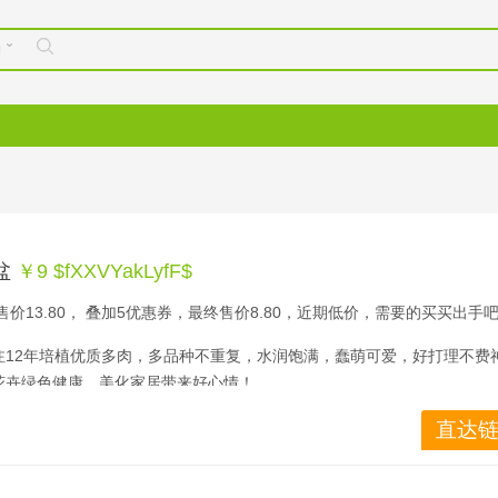
购
盆
￥9 $fXXVYakLyfF$
价13.80， 叠加5优惠券，最终售价8.80，近期低价，需要的买买出手
注12年培植优质多肉，多品种不重复，水润饱满，蠢萌可爱，好打理不费
花卉绿色健康，美化家居带来好心情！
直达链