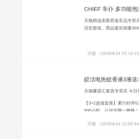
CHIEF 车仆 多功能泡
天猫精选卖家君途车品专营店 
历史新低，商品最近销量46
天猫
2019/4/14 23:18:23
皎洁电热蚊香液3液送
天猫馨居汇家居专营店 今日售
【3+1超值套装】累计好评
900小时，让你安睡一整晚
天猫
2019/4/14 23:05:44