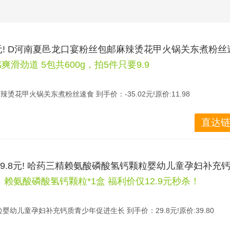
02元! D河南夏邑龙口宴粉丝包邮麻辣烫花甲火锅关东煮粉丝
滑劲道 5包共600g，拍5件只要9.9
花甲火锅关东煮粉丝速食 到手价：-35.02元!原价:11.98
 fwpLUS3cZr3￥ https://m.tb.cn/h.7KlA7j3 D河南夏邑龙口宴粉丝包
直达链
 5包共600g，拍5件只要9.9 凉拌、炒菜都超好吃！夏日必备 快来囤
哦
29.8元! 哈药三精赖氨酸磷酸氢钙颗粒婴幼儿童孕妇补充
赖氨酸磷酸氢钙颗粒*1盒 福利价仅12.9元秒杀！
幼儿童孕妇补充钙质青少年促进生长 到手价：29.8元!原价:39.80
NoUS2G2Sw￥ https://m.tb.cn/h.7q8PFLf 哈药三精赖氨酸磷酸氢