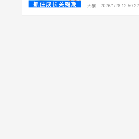
儿童孕妇补充钙质青少年促
天猫
2026/1/28 12:50:22
【哈药】赖氨酸磷酸氢钙颗粒*
育，促进幼儿正常生长，