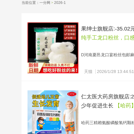
当前位置：
一分网
>
2026-1 
果绅士旗舰店:-35.
纯手工龙口粉丝，口感爽
D河南夏邑龙口宴粉丝包邮麻辣烫
复制淘口令：09￥ tG-#22>lD
甲火锅关东煮粉丝速食
天猫
2026/1/28 13:44:51
纯手工龙口粉丝，口感爽滑劲道
等一年 健康美味，不容错过
仁太医大药房旗舰店:
少年促进生长
【哈药】
哈药三精赖氨酸磷酸氢钙颗粒婴
复制淘口令：59￥ MF287 mV