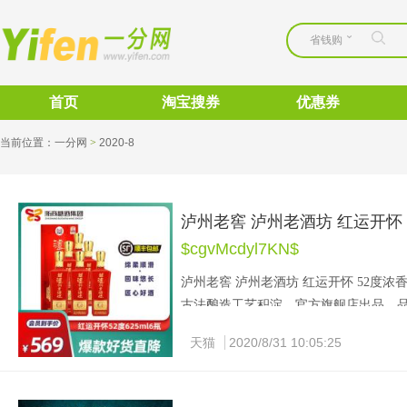
省钱购
首页
淘宝搜券
优惠券
当前位置：
一分网
>
2020-8 
泸州老窖 泸州老酒坊 红运开怀 5
$cgvMcdyl7KN$
泸州老窖
泸州老酒坊
红运开怀
52
度浓
古法酿造工艺积淀，官方旗舰店出品，品
瓶 ，酒精度：
，精选四川南部
52%VOL
天猫
2020/8/31 10:05:25
物和酶被降解为小分子可常溶性物质，
币造型设计，寓意百事百顺，财源滚滚