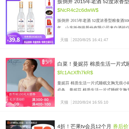
扳倒井 2015年老酒 52度浓香型
$NcR4c2c6dwW$
扳倒井
2015
年老酒 
度浓香型粮食酒
52
50
年，山东扳倒井股份有限公司来自酒祖
尼斯纪录，曾荣获“国家地理标志保护产品
天猫
2020/8/25 16:41:47
型白酒著名企业”、“中国驰名商标”、“
名酒”等多项荣誉，并获纯粮固态发酵白
80元
天猫国井旗舰店售价
119.8
元，可领
白菜！曼妮芬 棉质生活一片式
$fc1AcXfh7kR$
曼妮芬
棉质生活一片式睡眠文胸无痕小
必备。曼妮芬
棉质生活一片式睡眠文胸
软亲肤；
杯无钢圈，防钢圈下围，承
3/4
天猫
2020/8/24 16:55:10
备款。
曼妮芬是汇洁集团成立的第一个内衣品
统节日不传统民俗相结合，将“龙凤”这
4折！芒果tv会员12个月
券后价7