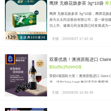
王家老酒坊源于清初，后因遭变，举家
鹰牌 无糖花旗参茶 3g*10袋
券后
世之绝技，但终恪守先祖王横不再酿酒
口窖池，以王家子孙相传的酿酒古方，
鹰牌 无糖花旗参茶 3g*10袋，鹰牌
坊云集的泸州独树一帜。当时泸、渝等
身为太太药业股份有限公司，是一家创建于
此时的泸州老酒坊也进入全盛时期，酒
功上市。健康元药业集团已经发展成为一
业主将产业并入国营经济体系。
年
1955
1
综合性制药企业。其部分产品线包括太
坊等合并，城里公私合营泸州曲酒酿造
澳大利亚药物管理局（TGA）（相当于
天猫
2020/8/27 17:42:16
酒专家。
年，泸州老窖将“泸州老酒
1990
国、澳大利亚、新加坡、马来西亚、港澳
这款鹰牌 无糖花旗参茶，采用美国威斯
天猫浙商糖酒酒类专营店售价
589
元，可
加剂，成分天然，故功效与炖服花旗参完
双重优惠！澳洲原瓶进口 Claire 
含色素及添加剂，食用安全方便。
$SuI5c2hzImG$
天猫健康元官方旗舰店店售价79元，可领
荣获
6
项国际大奖！澳洲原瓶进口 
Claire 
选，这款
梅尔诺干红葡萄酒
Claire Creek 
醉鹅娘入门酒精选推荐。深红宝石色，
天猫
2020/8/26 16:45:39
有韵味。回味甘甜，口感柔和。
奥乐齐（
ALDI
）创立于
年，是德国
1913
现，初步推出早餐专区、零食专区、酒