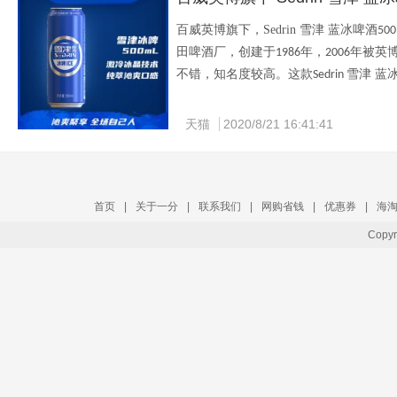
百威英博旗下，
Sedrin 
雪津 蓝冰啤酒
500
田啤酒厂，创建于
年，
年被英
1986
2006
不错，知名度较高。这款
雪津 蓝
Sedrin 
选体型饱满、色泽光亮的新鲜小麦和大
天猫
2020/8/21 16:41:41
天猫雪津旗舰店售价
68
元，可领
20元
优
首页
|
关于一分
|
联系我们
|
网购省钱
|
优惠券
|
海
Copy