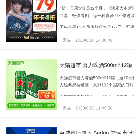
衣界的原创地位；连续八年（
2005-2012
占有率第一位、女性内衣连续十一年（
4
折！芒果
会员
个月，《快乐大本营
tv
12
2
为消费市场华彩
共享，畅快看剧，每一种喜爱都不错过
年中国消费市场最具
20
天猫芒果
TV
会员旗舰店售价
元，可
天猫曼妮芬棉质生活旗舰店售价
199
99
元，
天猫
2020/8/24 14:36:46
天猫超市 喜力啤酒500ml*12罐
天猫超市喜力啤酒500ml*12罐，返10
力经典易拉罐装！风靡192个国家的口
天猫超市售价108元，可领5元优惠券，券
天猫
2020/8/22 11:49:50
百威英博旗下 Sedrin 雪津 蓝冰