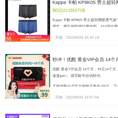
Kappa 卡帕 KP9K05 男
天猫
ALDI
旗舰店售价
元，下单立减
$ElQ2c26t370$
88
10
Kappa 
卡帕 
男士超轻网眼透气速
KP9K05 
透气，网孔铜纤维抗菌内档，
级抗菌
AAA
速干抗菌内裤，采用高支锦纶网格密织
天猫
2020/8/26 16:42:18
编制，透气速干，弹力超强，专为运动
承品牌潮流基因，超声波无痕热贴合，
效抗菌除臭功能，抗菌效果
级，抑菌
AAA
秒冲！优酷 黄金VIP会员 14个
天猫
kappa
内衣旗舰店售价
元，可领
50
98
优酷
黄金
VIP
会员 
个月，
元
个月
14
99
14
速速
√。填写账号自动秒冲。
get
天猫优酷会员官方旗舰店售价
198
元，下
天猫
2020/8/26 14:07:56