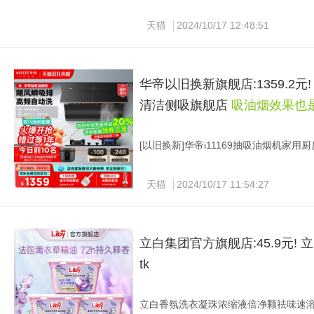
扛把子！巨巨巨好喝！ 奶是消耗品，有
天猫
2024/10/17 12:48:51
华帝以旧换新旗舰店:1359.2元
清洁侧吸旗舰店
吸油烟效果也
[以旧换新]华帝i11169抽吸油烟机家用厨
复制淘口令：1￥ ZH4920 WvT13O2rP6
从此告别油烟烦恼！！不走弯路 华帝旗舰店•
天猫
2024/10/17 11:54:27
烟效果也是很抗打的！ 除油同时还能抑
立白集团官方旗舰店:45.9元!
tk
立白香氛洗衣凝珠浓缩液倍净颗祛味速溶柔顺40