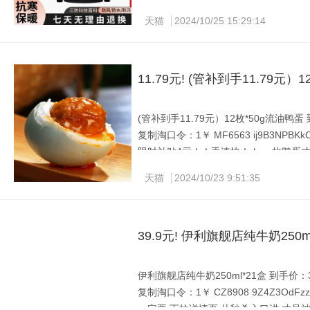
北方！零下20多度！轻松出门！
天猫
2024/10/25 15:29:14
11.79元! (管补到手11.79元）
(管补到手11.79元）12枚*50g流油鸭蛋 到
复制淘口令：1￥ MF6563 ij9B3NPBKk
限时补贴4亓！！手速快！！ 一枚鸭蛋才9毛
天猫
2024/10/23 9:51:35
39.9元! 伊利旗舰店纯牛奶250m
伊利旗舰店纯牛奶250ml*21盒 到手价：39
复制淘口令：1￥ CZ8908 9Z4Z3OdFzz
一定要 下拉详情页 从秒杀入口进 才是神价！