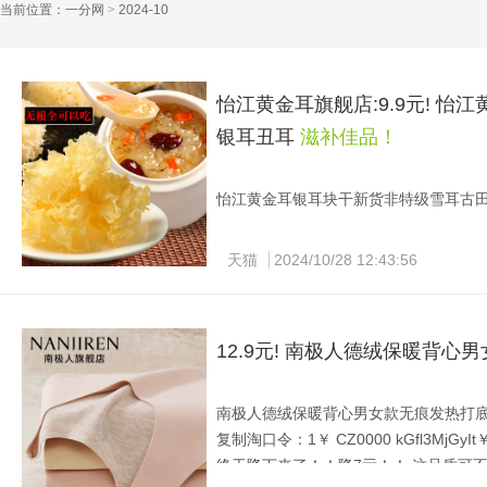
当前位置：
一分网
>
2024-10 
怡江黄金耳旗舰店:9.9元! 
银耳丑耳
滋补佳品！
怡江黄金耳银耳块干新货非特级雪耳古田白木
复制淘口令：1￥ MF7997 hwC33MkJC
怡江黄金耳古田大花银耳 120g9.9元
天猫
2024/10/28 12:43:56
~[强]
12.9元! 南极人德绒保暖背心
南极人德绒保暖背心男女款无痕发热打底 到手
复制淘口令：1￥ CZ0000 kGfl3MjGyIt￥
终于降下来了！！降7亓！！ 这品质可不