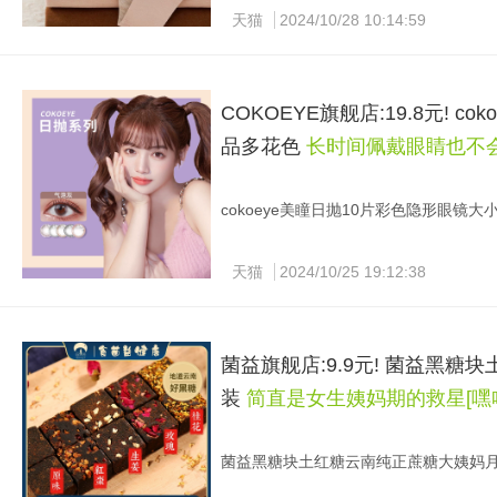
天猫
2024/10/28 10:14:59
COKOEYE旗舰店:19.8元!
品多花色
长时间佩戴眼睛也不
cokoeye美瞳日抛10片彩色隐形眼镜大小
复制淘口令：1￥ CZ8908 oMPN3nOVI
【cokoeye】朦胧感日抛美瞳10片 【
天猫
2024/10/25 19:12:38
润，高清透氧，让你的眼睛炯炯有神！
菌益旗舰店:9.9元! 菌益黑
装
简直是女生姨妈期的救星[嘿
菌益黑糖块土红糖云南纯正蔗糖大姨妈月子姜
复制淘口令：1￥ HU9046 cBDP3nkkVe