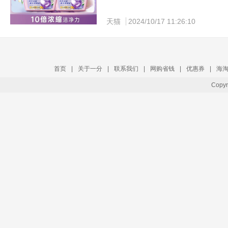
复制淘口令：1￥ CA6496 3e7U3O221I
折2毛钱/颗！！拼手速撸立白凝珠！！ 这
天猫
2024/10/17 11:26:10
40颗*3盒 除菌除渍超赞 超市一盒就这
首页
|
关于一分
|
联系我们
|
网购省钱
|
优惠券
|
海
Copy