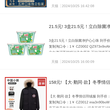
菌益.黑糖块土红糖 一罐230约14块9.
天猫
2024/10/25 16:42:08
21.5元! 3盒21.5元！立白除
3盒21.5元！立白除菌净护心心珠 到手价：2
复制淘口令：1￥ CZ0002 QZ973n9nAh
立白澳洲茶树精油洗衣凝珠 下拉详情百补21.
物够量洗！
天猫
2024/10/25 16:00:09
158元! 【大·鹅同·款】冬季情
【大·鹅同·款】冬季情侣羽绒服 到手价：15
复制淘口令：1￥ CZ0012 inia3n90boM
真不愧是每年的热销款！ 经典百搭不过时!