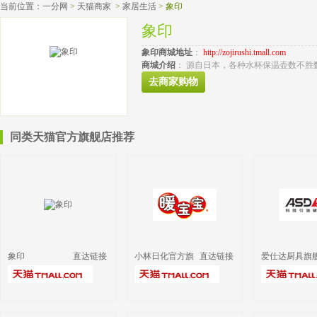
当前位置：
一分网
>
天猫商家
>
家居生活
>
象印
象印
象印
商城地址
： 
http://zojirushi.tmall.com
商城介绍
： 源自日本，各种水杯保温壶数不胜数
去商家购物
同类天猫官方旗舰店推荐 
象印
直达链接
小林日化官方旗
直达链接
爱仕达厨具旗
舰店
店