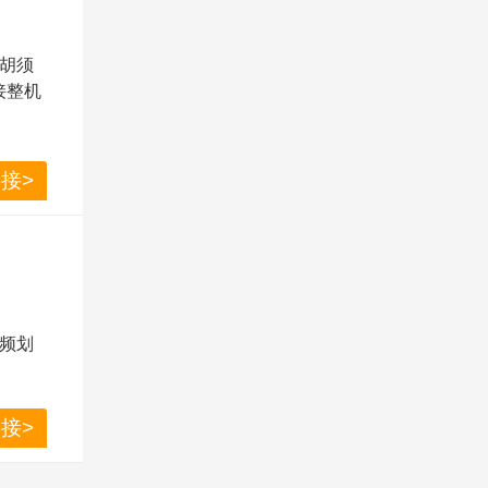
胡须
接整机
满电续
接>
双层刀
，剃
频划
接>