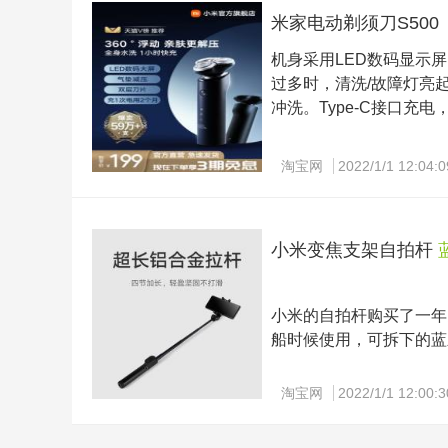
米家电动剃须刀S500
机身采用LED数码显示
过多时，清洗/故障灯亮
冲洗。Type-C接口充
辅刀负责先将胡须提起,
淘宝网
2022/1/1 12:04:0
航60分钟，刀头可轻松
片，减少面部压力，顺滑
得更干净，体验更舒适。
小米变焦支架自拍杆
小米的自拍杆购买了一年
船时候使用，可拆下的蓝
淘宝网
2022/1/1 12:00:3