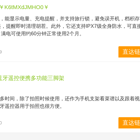
￥K6tMXdJMHO0￥ 
屏，能显示电量、充电提醒，并支持旅行锁，避免误开机，档积存
起，提醒即时清理胡茬。此外，它还支持IPX7级全身防水，可直
电，满电可使用约60分钟正常使用2个月。
主刀再把胡须迅速切断，剃得又短又彻底。米家电动剃须刀，充
直达链
9
拆卸，清洁更方便。分离式机身，可直接整机冲洗，不留死角。
舒适。这款小米电动剃须刀采用三刀头浮动设计，贴合面部轮廓
分离式机身，可轻松拆卸，灵活方便，清洗无忧。
蓝牙遥控便携多功能三脚架
多时间，除了拍照时候使用，还作为手机支架看菜谱以及跟着视
牙遥控器用于拍照也很方便。
直达链
0