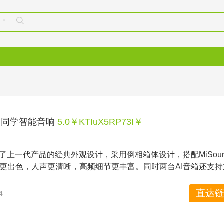
购
爱同学智能音响
5.0￥KTIuX5RP73I￥ 
了上一代产品的经典外观设计，采用倒相箱体设计，搭配MiSou
更出色，人声更清晰，高频细节更丰富。同时两台AI音箱还支持
网关，能够连接门锁、灯泡等上百款蓝牙、蓝牙Mesh设备，支持
，全新的小米AI音箱还用丰富的海量内容，提供海量正版曲库、
直达链
4