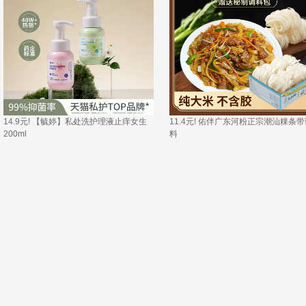
14.9元! 【毓婷】私处洗护理液止痒女生
11.4元! 佑伴广东河粉正宗潮汕粿条带
200ml 
料 