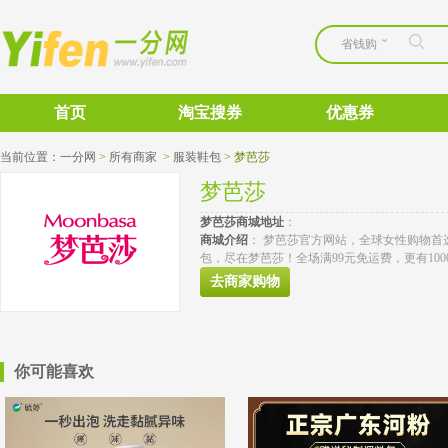
省钱购
首页
淘宝搜券
优惠券
当前位置：
一分网
>
所有商家
>
服装鞋包
>
梦芭莎
梦芭莎
梦芭莎
商城地址
： 
商城介绍
： 梦芭莎官方网站，全球女性购物
包，尽在梦芭莎！全场满99元免运费，更有10000
去商家购物
你可能喜欢