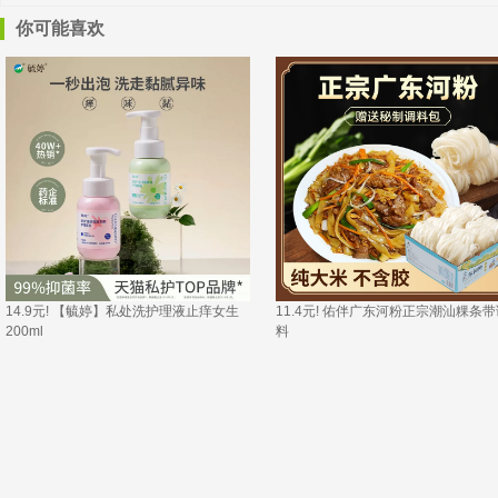
你可能喜欢
14.9元! 【毓婷】私处洗护理液止痒女生
11.4元! 佑伴广东河粉正宗潮汕粿条带
200ml 
料 