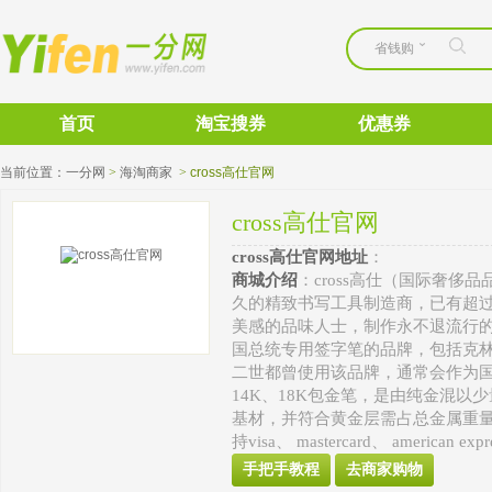
省钱购
首页
淘宝搜券
优惠券
当前位置：
一分网
>
海淘商家
>
cross高仕官网
cross高仕官网
cross高仕官网地址
： 
商城介绍
：cross高仕（国际奢侈
久的精致书写工具制造商，已有超过1
美感的品味人士，制作永不退流行的的
国总统专用签字笔的品牌，包括克
二世都曾使用该品牌，通常会作为国礼
14K、18K包金笔，是由纯金混
基材，并符合黄金层需占总金属重量
持visa、 mastercard、 americ
手把手教程
去商家购物