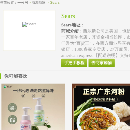
当前位置：
一分网
>
海淘商家
>
Sears
Sears
Sears地址
： 
商城介绍
：西尔斯公司是美国，也
一家百年老店，其资金相当雄厚，
们誉为“百货王”，在西方商业界享
锁店，1300多家专卖店，27万雇员。 【支
american express 【配送说明】
手把手教程
去商家购物
你可能喜欢