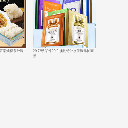
粉正宗潮汕粿条带调
29.7元! ⑦件29.9!澳韵诗补水保湿修护面
膜 