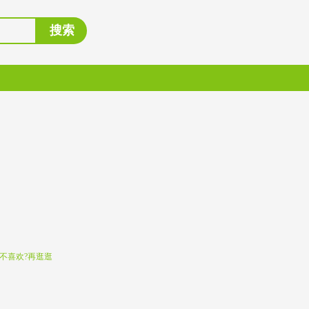
搜索
不喜欢?再逛逛