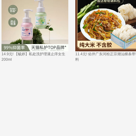
14.9元! 【毓婷】私处洗护理液止痒女生
11.4元! 佑伴广东河粉正宗潮汕粿条带
200ml 
料 