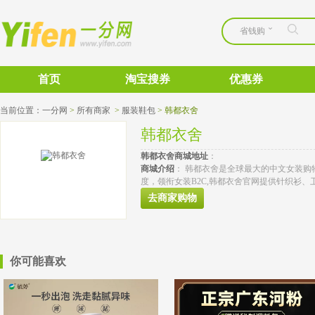
省钱购
首页
淘宝搜券
优惠券
当前位置：
一分网
>
所有商家
>
服装鞋包
>
韩都衣舍
韩都衣舍
韩都衣舍
商城地址
： 
商城介绍
： 韩都衣舍是全球最大的中文女装购
度，领衔女装B2C,韩都衣舍官网提供针织衫、卫衣
去商家购物
你可能喜欢