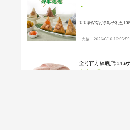
～
陶陶居粽有好事粽子礼盒10味10
复制淘口令：88￥ CZ321 5V
鲜粽子礼盒装端午节广州特
天猫
2026/6/10 16:06:59
赶紧拍！！陶陶居品牌！！ 1
打尽！！
金号官方旗舰店:14.
换啦！[嘿哈]
3条金号毛巾纯棉成人洗脸巾家用
复制淘口令：38￥ CZ005 SO
全棉吸水素色男女儿童洗澡
天猫
2026/6/10 15:45:56
金号.纯棉A类毛巾3条 14
首页
|
关于一分
|
联系我