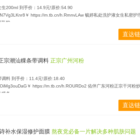
0ml 到手价：14.9元!原价:54.90
7Vg3LKnr8￥ https://m.tb.cn/h.RmnvLAw 毓婷私处洗护液女生私密
莓乳酸
ml到手14.9 添加蔓越莓乳酸精华，弱酸性温和配方， 深层清洁抑菌，平
直达链
肤！
河粉正宗潮汕粿条带调料
正宗广州河粉
 到手价：11.4元!原价:18.40
iMg3ouDaG￥ https://m.tb.cn/h.ROURDo2 佑伴广东河粉正宗干河
汕粿条
3斤！ 可炒可凉拌一粉多种吃法
直达链
!澳韵诗补水保湿修护面膜
熬夜党必备一片解决多种肌肤问题