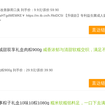
善肠胃口臭 到手价：9.9元!原价:59.90
HTgdWEWKE￥ https://m.tb.cn/h.RktDC5l 【升级款】专利益生菌成
菌
理肠胃设计 缓解口臭腹胀✨冲饮方便 日常养护必备男女通用 淘金币抵扣更
直达链
子咸甜双享礼盒肉粽900g
咸香浓郁与清甜软糯交织，满足
0g 到手价：29.9元!原价:39.90
jvgd2qMqA￥ https://m.tb.cn/h.R9EOsJb 桃李粽子咸蛋黄肉粽咸粽
k
直达链
是关键。 桃李组合装涵盖咸蛋黄肉粽与豆沙蜜枣甜粽， 礼盒肉粽900g29
热即食， 是便捷的早餐或下午茶选择。
事粽子礼盒10味10粽1080g
糯米软糯馅料足，一口下去