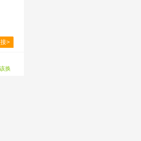
蜜枣豆沙新
接>
甜粽一网
该换
脸巾家用
接>
页
尾页
地图
|
用户协议
|
隐私声明