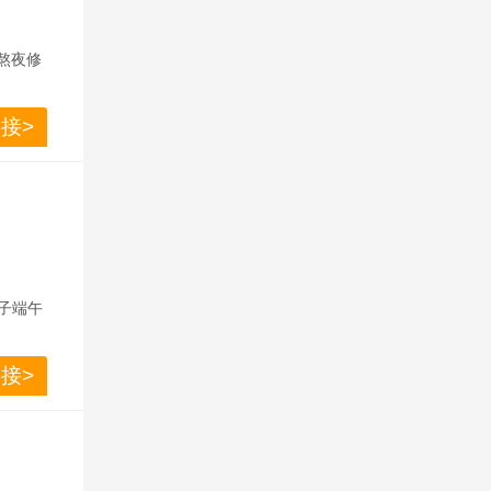
雪草熬夜修
赠运费险
接>
冰粽子端午
绵密的囗
接>