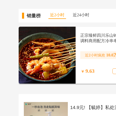
近2小时 
近24小时 
销量榜 
正宗臻鲜四川乐山
调料商用配方冷串
锅麻辣烫底料包香
10.0
近2小时疯抢 
9.63
￥
14.9元! 【毓婷】私