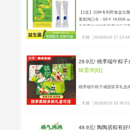
【2盒】20种专利即食益生菌改
复制淘口令：68￥ HU006 aa
臭气男女冲饮乳酸罗伊氏杆
专利益生菌2盒9.9 专为调
天猫
2026/6/10 17:13:44
29.9元! 桃李端午粽
味需求[哇]
桃李端午粽子咸甜双享礼盒肉粽90
复制淘口令：78￥ HU287 vb
甜粽官方旗舰店早餐端午粽子
天猫
2026/6/10 16:36:52
端午节临近，挑选一款口碑好粽
独立包装方便携带，微波加
49.9元! 陶陶居粽有好