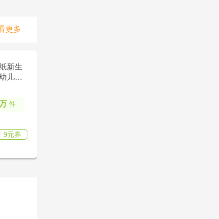
看更多 
纸新生
幼儿童
0万
件
9元券