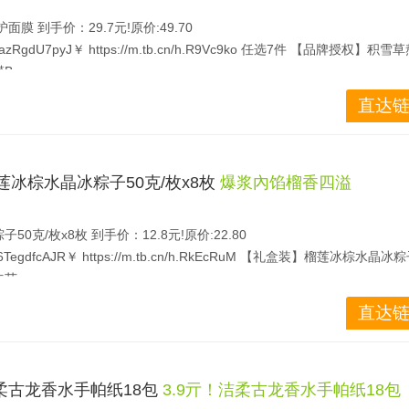
面膜 到手价：29.7元!原价:49.70
RgdU7pyJ￥ https://m.tb.cn/h.R9Vc9ko 任选7件 【品牌授权】积
膜B
熬夜党必备一片解决多种肌肤问题 抗皱淡纹 舒缓补水正品保障 囤货超值还
直达链
榴莲冰棕水晶冰粽子50克/枚x8枚
爆浆內馅榴香四溢
克/枚x8枚 到手价：12.8元!原价:22.80
TegdfcAJR￥ https://m.tb.cn/h.RkEcRuM 【礼盒装】榴莲冰棕水晶
午节
 50克/枚x8枚12.8 多年榴莲挑选经验，人工甄选饱满榴莲果， 醇厚
直达链
！洁柔古龙香水手帕纸18包
3.9亓！洁柔古龙香水手帕纸18包