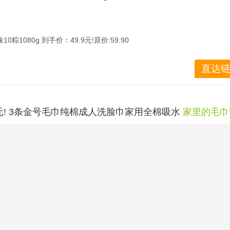
粽1080g 到手价：49.9元!原价:59.90
ZVgdcwYJc￥ https://m.tb.cn/h.RlZmvhR 陶陶居嘉兴蛋黄肉粽甜粽
产
直达链
0味10粽1080g49.9 端午节提前批上车， 谁又想念这一口粽子啦=咸粽
9元! 3条金号毛巾纯棉成人洗脸巾家用全棉吸水
家里的毛巾
全棉吸水 到手价：14.9元!原价:29.90
G5gd1p3mY￥ https://m.tb.cn/h.R9u9C45 3条金号毛巾纯棉成人洗
洗手
直达链
.9亓 新疆长绒棉 婴幼儿都可以用的标准！！ 金号超市一条20多！！
1
2
3
4
5
6
下一
们
|
网购省钱
|
优惠券
|
海淘
|
信息存档
|
网购教程
|
积分规则
|
网站