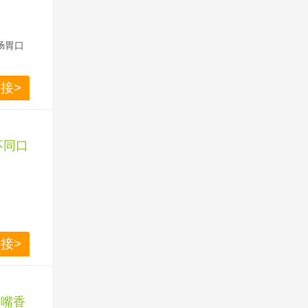
人肠胃口
划算
接>
不同口
子豆沙蜜枣
接>
.9 
满嘴香