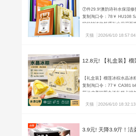
⑦件29.9!澳韵诗补水保湿修护
复制淘口令：78￥ HU108 Saz
护抗皱淡纹舒缓补水保湿面
积雪草修护面膜7片29.9 
天猫
2026/6/10 18:57:04
12.8元! 【礼盒装】
【礼盒装】榴莲冰棕水晶冰粽子50
复制淘口令：77￥ CA381 b6
节冰皮美味即食送礼糕点端
【礼盒装】榴莲冰棕水晶冰粽子
天猫
2026/6/10 18:32:13
感，如奶酪般顺滑~
3.9元! 天降3.9亓