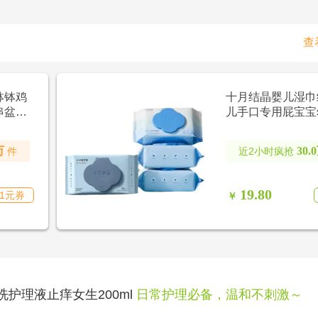
查
钵钵鸡
十月结晶婴儿湿巾
串盆火
儿手口专用屁宝宝
湿纸巾家用大包装
万
30.
件
近2小时疯抢 
19.80
1元券
￥
处洗护理液止痒女生200ml
日常护理必备，温和不刺激～