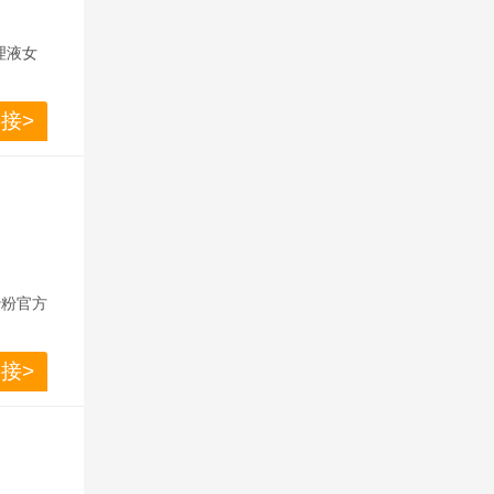
护理液女
衡私处菌
接>
粉炒粉官方
接>