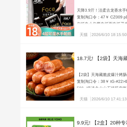
天降3.9亓！洁柔古龙香水手帕纸
复制淘口令：47￥ CZ009 pD6
包纸巾小包餐巾纸面巾纸卫
天降3.9亓！ 洁柔古龙香水
天猫
2026/6/10 18:15:50
子使用起来特别安心！！
18.7元! 【2袋】天海
【2袋】天海藏脆皮爆汁烤肠500
复制淘口令：38￥ tG-#22>lD
500g/袋速食火山石烤肠空
天降到手18.7，【2袋】 
天猫
2026/6/10 17:41:13
9.9元! 【2盒】2