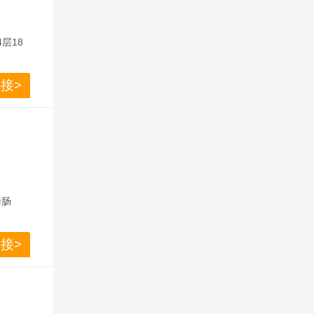
4层18
！ 大牌
接>
烤肠
接>